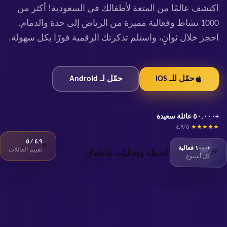
اكتشف عالمًا من المتعة لأطفالك في السعودية! أكثر من
1000 نشاط وفعالية مميزة من الرياض إلى جدة والدمام.
احجز خلال ثوانٍ، واستلم تذكرتك الرقمية فورًا بكل سهولة.
حمّل للـ iOS
حمّل لـ Android
+٥٠,٠٠٠ عائلة سعيدة
٤.٩/٥
★
★
★
★
★
٤.٩ / ٥
⭐
تقييم العائلات
+١٠٠٠ فعالية
🎉
كل أسبوع