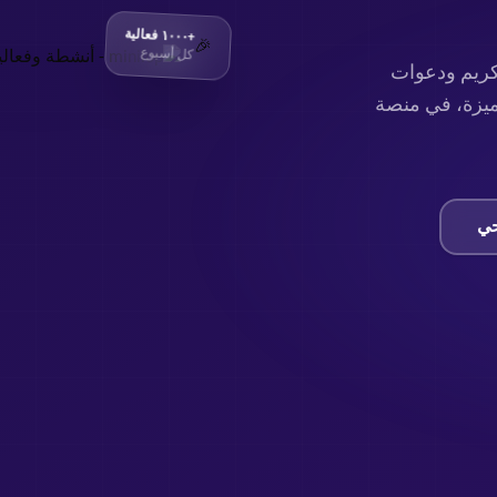
+١٠٠٠ فعالية
🎉
كل أسبوع
كريم ودعوات
متميزة، في منصة
حي