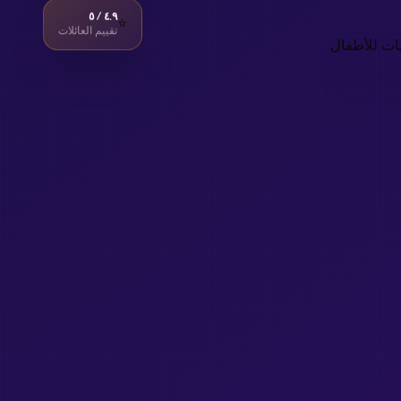
٤.٩ / ٥
⭐
تقييم العائلات