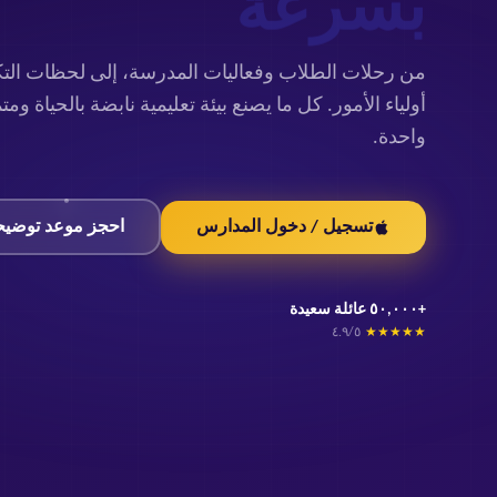
من رحلات الطلاب وفعاليات المدرسة، إلى لحظات الت
أولياء الأمور. كل ما يصنع بيئة تعليمية نابضة بالحياة و
واحدة.
تسجيل / دخول المدارس
احجز موعد توضي
+٥٠,٠٠٠ عائلة سعيدة
٤.٩/٥
★
★
★
★
★